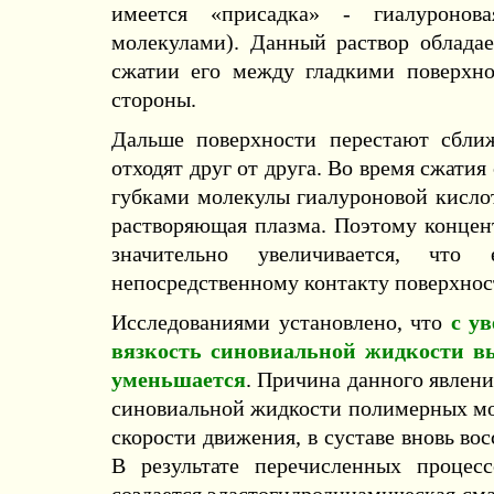
имеется «присадка» - гиалуронов
молекулами). Данный раствор облада
сжатии его между гладкими поверхно
стороны.
Дальше поверхности перестают сближ
отходят друг от друга. Во время сжат
губками молекулы гиалуроновой кислот
растворяющая плазма. Поэтому концен
значительно увеличивается, чт
непосредственному контакту поверхнос
Исследованиями установлено, что
с у
вязкость синовиальной жидкости вы
уменьшается
. Причина данного явлени
синовиальной жидкости полимерных мо
скорости движения, в суставе вновь во
В результате перечисленных процесс