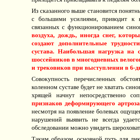
Из сказанного выше становится понятны
с большими усилиями, приводит к н
связанных с функционированием сино
воздуха, дождь, иногда снег, котор
создают дополнительные трудност
сустава. Наибольшая нагрузка на 
шоссейников в многодневных велог
и трековиков при выступлении в 6-д
Совокупность перечисленных обстоя
коленном суставе будет не хватать син
хрящей начнут непосредственно соп
признаков деформирующего артроза 
несмотря на появление болевых ощуще
нарушений выявить не всегда удает
обследовании можно увидеть шероховато
Таким образом, основной путь для ли